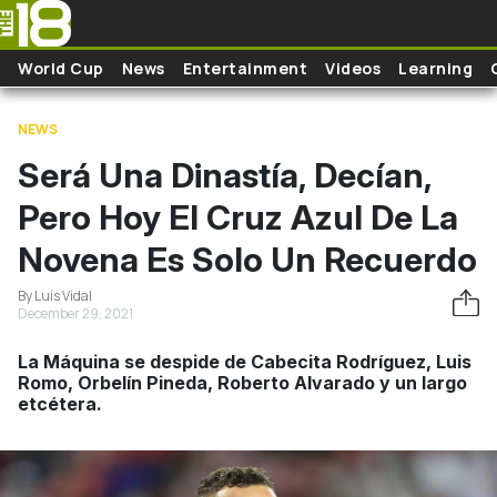
Skip to main content
World Cup
News
Entertainment
Videos
Learning
NEWS
Será Una Dinastía, Decían,
Pero Hoy El Cruz Azul De La
Novena Es Solo Un Recuerdo
By Luis Vidal
December 29, 2021
La Máquina se despide de Cabecita Rodríguez, Luis
Romo, Orbelín Pineda, Roberto Alvarado y un largo
etcétera.