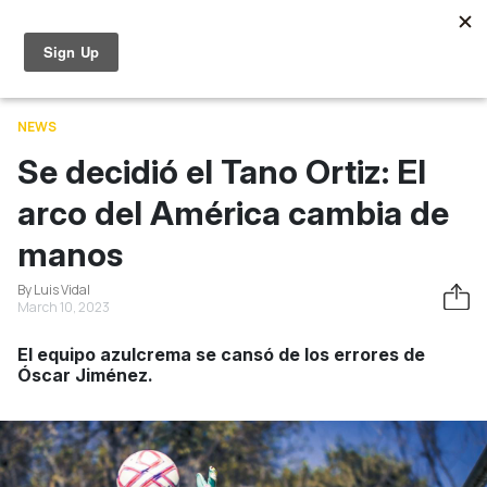
Skip to main content
World Cup
News
Entertainment
Videos
Learning
NEWS
Se decidió el Tano Ortiz: El
arco del América cambia de
manos
By Luis Vidal
March 10, 2023
El equipo azulcrema se cansó de los errores de
Óscar Jiménez.