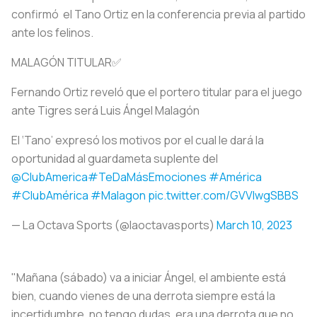
confirmó el Tano Ortiz en la conferencia previa al partido
ante los felinos.
MALAGÓN TITULAR✅
Fernando Ortiz reveló que el portero titular para el juego
ante Tigres será Luis Ángel Malagón
El ‘Tano’ expresó los motivos por el cual le dará la
oportunidad al guardameta suplente del
@ClubAmerica
#TeDaMásEmociones
#América
#ClubAmérica
#Malagon
pic.twitter.com/GVVIwgSBBS
— La Octava Sports (@laoctavasports)
March 10, 2023
"Mañana (sábado) va a iniciar Ángel, el ambiente está
bien, cuando vienes de una derrota siempre está la
incertidumbre, no tengo dudas, era una derrota que no