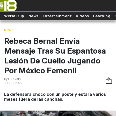
Skip to main content
World Cup
News
Entertainment
Videos
Learning
NEWS
Rebeca Bernal Envía
Mensaje Tras Su Espantosa
Lesión De Cuello Jugando
Por México Femenil
By Luis Vidal
July 10, 2022
La defensora chocó con un poste y estará varios
meses fuera de las canchas.