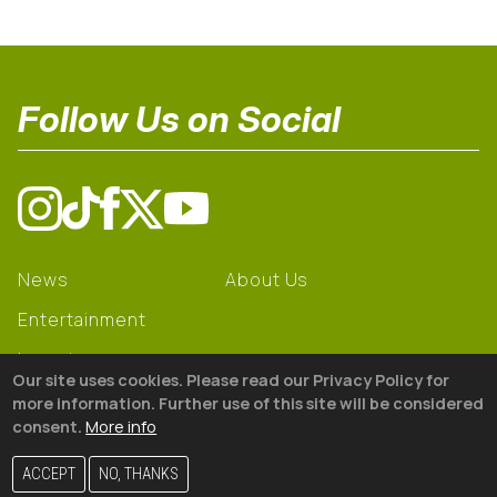
Follow Us on Social
News
About Us
Entertainment
Learning
Our site uses cookies. Please read our Privacy Policy for
Gear
more information. Further use of this site will be considered
consent.
More info
© 2026 The18
ACCEPT
NO, THANKS