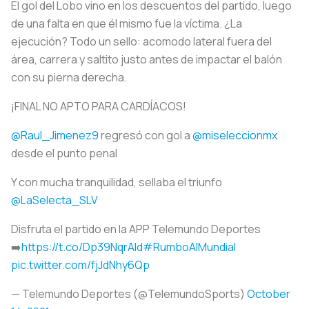
El gol del Lobo vino en los descuentos del partido, luego
de una falta en que él mismo fue la víctima. ¿La
ejecución? Todo un sello: acomodo lateral fuera del
área, carrera y saltito justo antes de impactar el balón
con su pierna derecha.
¡FINAL NO APTO PARA CARDÍACOS!
@Raul_Jimenez9
regresó con gol a
@miseleccionmx
desde el punto penal
Y con mucha tranquilidad, sellaba el triunfo
@LaSelecta_SLV
Disfruta el partido en la APP Telemundo Deportes
➡️
https://t.co/Dp39NqrAld
#RumboAlMundial
pic.twitter.com/fjJdNhy6Qp
— Telemundo Deportes (@TelemundoSports)
October