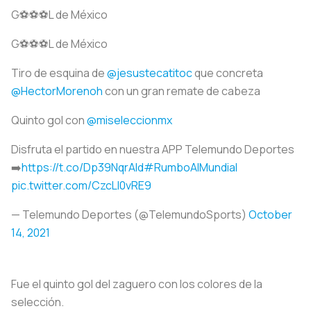
G⚽️⚽️⚽️L de México
G⚽️⚽️⚽️L de México
Tiro de esquina de
@jesustecatitoc
que concreta
@HectorMorenoh
con un gran remate de cabeza
Quinto gol con
@miseleccionmx
Disfruta el partido en nuestra APP Telemundo Deportes
➡️
https://t.co/Dp39NqrAld
#RumboAlMundial
pic.twitter.com/CzcLl0vRE9
— Telemundo Deportes (@TelemundoSports)
October
14, 2021
Fue el quinto gol del zaguero con los colores de la
selección.