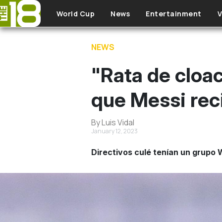
Skip to main content
World Cup
News
Entertainment
V
NEWS
"Rata de cloa
que Messi reci
By Luis Vidal
January 12, 2023
Directivos culé tenían un grupo