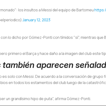
rmonado": los insultos a Messi del equipo de Bartomeu
https:
@elperiodico)
January 12, 2023
on lo dicho por Gómez-Ponti con tímidos "sí", mientras que
o primero el Barça y hace daño a la imagen del club este tipo
s también aparecen señala
o es solo con Messi. De acuerdo a la conversación de grupo fil
bios en todos los estamentos del club luego de la catastrófi
ser un grandísimo hipo de puta", afirma Gómez-Ponti.