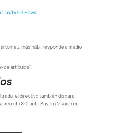
//t.co/tV6lrLPevw
 Bartomeu, más hábil responde a medio
 de artículos".
dos
trada, el directivo también dispara
ca derrota 8-2 ante Bayern Munich en