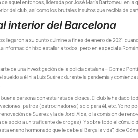
a de aquel entonces, liderada por José María Bartomeu, en la 
erior del club, así como los brutales insultos que recibía de p
al interior del Barcelona
ios llegaron a su punto cúlmine a fines de enero de 2021, cuand
La información hizo estallar a todos, pero en especial a Rom
 parte de una investigación de la policía catalana – Gómez Po
el sueldo a él ni a Luis Suárez durante la pandemia y comienza
.
 buena persona con esta rata de cloaca. El club le ha dado to
vaciones, patros (patrocinadores) solo para él, etc. Yo no po
 renovación de Suárez y la de Jordi Alba, o la comisión de ren
ba de socio a un traficante de drogas). Y sobre todo el cúmulo 
sta enano hormonado que le debe al Barça la vida", dice Góme