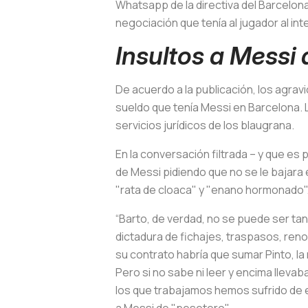
Whatsapp de la directiva del Barcelon
negociación que tenía al jugador al int
Insultos a Messi 
De acuerdo a la publicación, los agrav
sueldo que tenía Messi en Barcelona. 
servicios jurídicos de los blaugrana.
En la conversación filtrada – y que es
de Messi pidiendo que no se le bajara 
"rata de cloaca" y "enano hormonado"
“Barto, de verdad, no se puede ser tan
dictadura de fichajes, traspasos, reno
su contrato habría que sumar Pinto, la
Pero si no sabe ni leer y encima lleva
los que trabajamos hemos sufrido de e
a Messi de "pesetero".