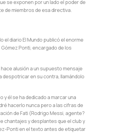
que se exponen por un lado el poder de
arte de miembros de esa directiva.
o el diario El Mundo publicó el enorme
án Gómez Ponti, encargado de los
nti hace alusión a un supuesto mensaje
 a despotricar en su contra, llamándolo
do y él se ha dedicado a marcar una
dré hacerlo nunca pero a las cifras de
ovación de Fati (Rodrigo Messi, agente?
de chantajes y desplantes que el club y
z-Ponti en el texto antes de etiquetar