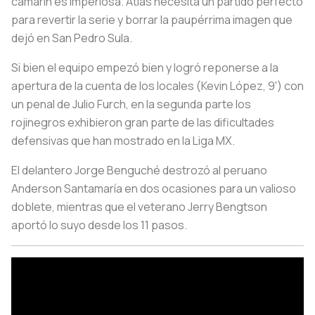
camarín es imperiosa. Atlas necesita un partido perfecto
para revertir la serie y borrar la paupérrima imagen que
dejó en San Pedro Sula.
Si bien el equipo empezó bien y logró reponerse a la
apertura de la cuenta de los locales (Kevin López, 9') con
un penal de Julio Furch, en la segunda parte los
rojinegros exhibieron gran parte de las dificultades
defensivas que han mostrado en la Liga MX.
El delantero Jorge Benguché destrozó al peruano
Anderson Santamaría en dos ocasiones para un valioso
doblete, mientras que el veterano Jerry Bengtson
aportó lo suyo desde los 11 pasos.