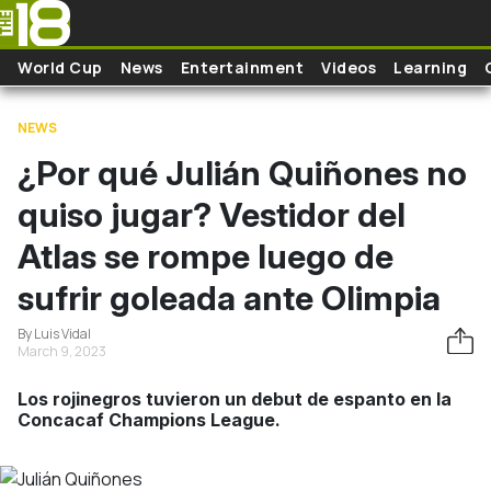
Skip to main content
World Cup
News
Entertainment
Videos
Learning
NEWS
¿Por qué Julián Quiñones no
quiso jugar? Vestidor del
Atlas se rompe luego de
sufrir goleada ante Olimpia
By Luis Vidal
March 9, 2023
Los rojinegros tuvieron un debut de espanto en la
Concacaf Champions League.