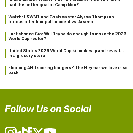
Julián Alvarez free kick vs Lionel Messi free kick: Who
had the better goal at Camp Nou?
Watch: USWNT and Chelsea star Alyssa Thompson
furious after hair pull incident vs. Arsenal
Last chance Gio: Will Reyna do enough to make the 2026
World Cup roster?
United States 2026 World Cup kit makes grand reveal…
in a grocery store
Flopping AND scoring bangers? The Neymar we love is so
back
Follow Us on Social