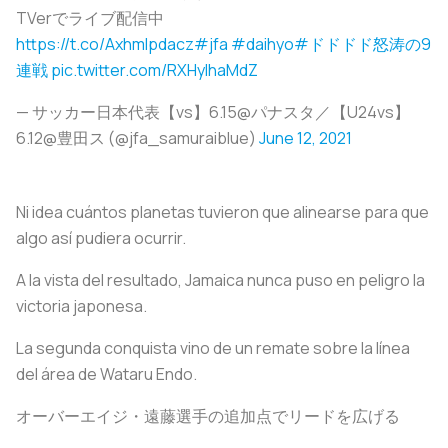
TVerでライブ配信中
https://t.co/Axhmlpdacz
#jfa
#daihyo
#ドドドド怒涛の9
連戦
pic.twitter.com/RXHyIhaMdZ
— サッカー日本代表【vs】6.15@パナスタ／【U24vs】
6.12@豊田ス (@jfa_samuraiblue)
June 12, 2021
Ni idea cuántos planetas tuvieron que alinearse para que
algo así pudiera ocurrir.
A la vista del resultado, Jamaica nunca puso en peligro la
victoria japonesa.
La segunda conquista vino de un remate sobre la línea
del área de Wataru Endo.
オーバーエイジ・遠藤選手の追加点でリードを広げる