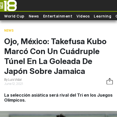
Skip to main content
World Cup
News
Entertainment
Videos
Learning
NEWS
Ojo, México: Takefusa Kubo
Marcó Con Un Cuádruple
Túnel En La Goleada De
Japón Sobre Jamaica
By Luis Vidal
June 12, 2021
La selección asiática será rival del Tri en los Juegos
Olímpicos.