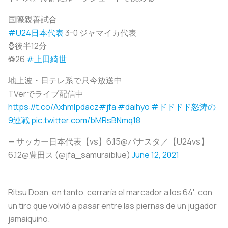
国際親善試合
#U24日本代表
3-0 ジャマイカ代表
⌚️後半12分
⚽️26
#上田綺世
地上波・日テレ系で只今放送中
TVerでライブ配信中
https://t.co/Axhmlpdacz
#jfa
#daihyo
#ドドドド怒涛の
9連戦
pic.twitter.com/bMRsBNmq18
— サッカー日本代表【vs】6.15@パナスタ／【U24vs】
6.12@豊田ス (@jfa_samuraiblue)
June 12, 2021
Ritsu Doan, en tanto, cerraría el marcador a los 64', con
un tiro que volvió a pasar entre las piernas de un jugador
jamaiquino.