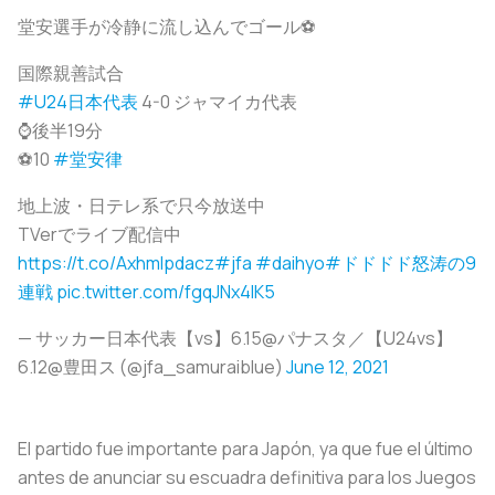
堂安選手が冷静に流し込んでゴール⚽
国際親善試合
#U24日本代表
4-0 ジャマイカ代表
⌚️後半19分
⚽️10
#堂安律
地上波・日テレ系で只今放送中
TVerでライブ配信中
https://t.co/Axhmlpdacz
#jfa
#daihyo
#ドドドド怒涛の9
連戦
pic.twitter.com/fgqJNx4IK5
— サッカー日本代表【vs】6.15@パナスタ／【U24vs】
6.12@豊田ス (@jfa_samuraiblue)
June 12, 2021
El partido fue importante para Japón, ya que fue el último
antes de anunciar su escuadra definitiva para los Juegos