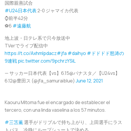
国際親善試合
#U24日本代表
2-0 ジャマイカ代表
⌚️前半42分
⚽️6
#遠藤航
地上波・日テレ系で只今放送中
TVerでライブ配信中
https://t.co/Axhmlpdacz
#jfa
#daihyo
#ドドドド怒涛の
9連戦
pic.twitter.com/9pchrzYSiL
— サッカー日本代表【vs】6.15@パナスタ／【U24vs】
6.12@豊田ス (@jfa_samuraiblue)
June 12, 2021
Kaouru Mitoma fue el encargado de establecer el
tercero, con una linda vaselina a los 57 minutos.
#三笘薫
選手がドリブルで持ち上がり、上田選手にラス
トパス。冷静にループシュートで決める