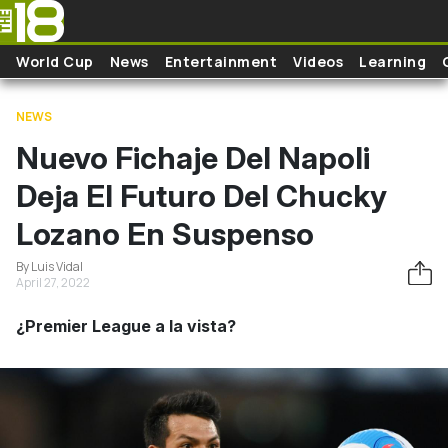
Skip to main content
World Cup
News
Entertainment
Videos
Learning
NEWS
Nuevo Fichaje Del Napoli
Deja El Futuro Del Chucky
Lozano En Suspenso
By Luis Vidal
April 27, 2022
¿Premier League a la vista?