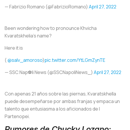
— Fabrizio Romano (@FabrizioRomano)
April 27, 2022
Been wondering how to pronounce Khvicha
Kvaratskhelia’s name?
Here it is
(
@salv_amoroso
)
pic.twitter.com/YtLGmZynTE
— SSC Nap⚽️li News (@SSCNapoliNews_)
April 27, 2022
Con apenas 21 años sobre las piernas, Kvaratskhella
puede desempeñarse por ambas franjas y empaca un
talento que entusiasma a los aficionados de
I
Partenopei
.
Rumores de Chucky Lozano: