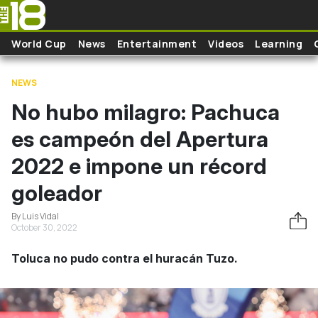
Skip to main content
World Cup
News
Entertainment
Videos
Learning
NEWS
No hubo milagro: Pachuca
es campeón del Apertura
2022 e impone un récord
goleador
By Luis Vidal
October 30, 2022
Toluca no pudo contra el huracán Tuzo.