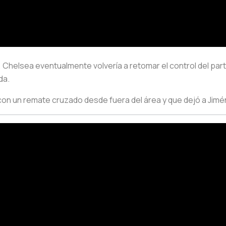
helsea eventualmente volvería a retomar el control del parti
da.
con un remate cruzado desde fuera del área y que dejó a Jim