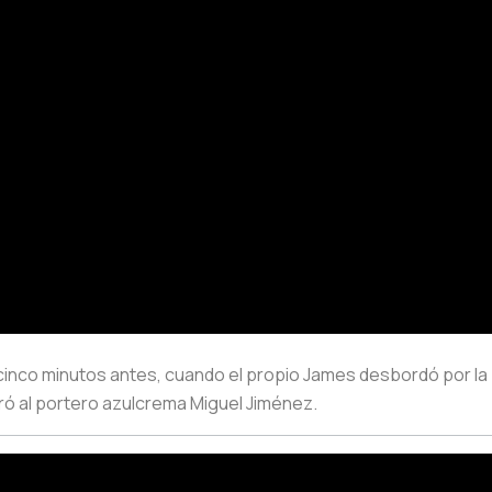
nco minutos antes, cuando el propio James desbordó por la b
ró al portero azulcrema Miguel Jiménez.