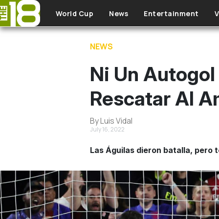
Skip to main content
World Cup
News
Entertainment
V
NEWS
Ni Un Autogol
Rescatar Al A
By Luis Vidal
July 16, 2022
Las Águilas dieron batalla, pero