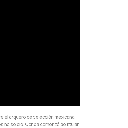
tre el arquero de selección mexicana
s no se dio. Ochoa comenzó de titular,