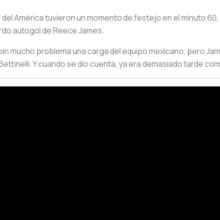
s del América tuvieron un momento de festejo en el minuto 60,
surdo autogol de Reece James.
in mucho problema una carga del equipo mexicano, pero James
ttinelli. Y cuando se dio cuenta, ya era demasiado tarde como 