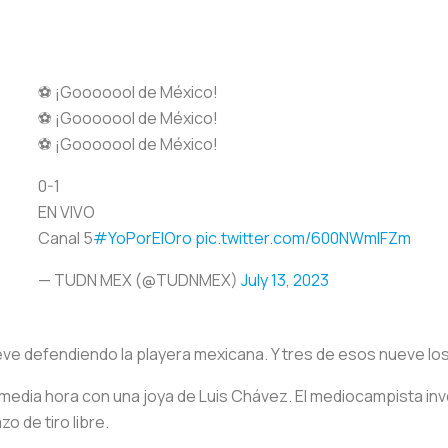
⚽ ¡Gooooool de México!
⚽ ¡Gooooool de México!
⚽ ¡Gooooool de México!
0-1
EN VIVO
Canal 5
#YoPorElOro
pic.twitter.com/600NWmlFZm
— TUDN MEX (@TUDNMEX)
July 13, 2023
eve defendiendo la playera mexicana. Y tres de esos nueve lo
edia hora con una joya de Luis Chávez. El mediocampista invo
o de tiro libre.