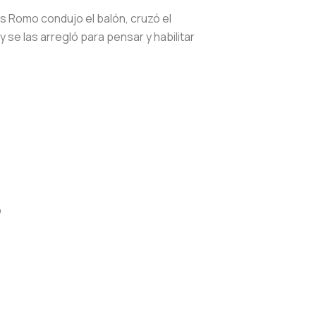
uis Romo condujo el balón, cruzó el
 se las arregló para pensar y habilitar
p