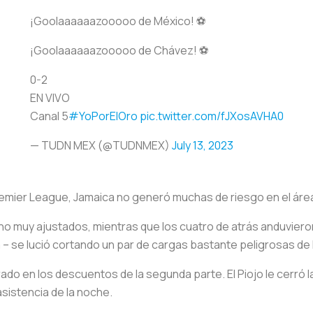
¡Goolaaaaaazooooo de México! ⚽
¡Goolaaaaaazooooo de Chávez! ⚽
0-2
EN VIVO
Canal 5
#YoPorElOro
pic.twitter.com/fJXosAVHA0
— TUDN MEX (@TUDNMEX)
July 13, 2023
remier League, Jamaica no generó muchas de riesgo en el áre
 muy ajustados, mientras que los cuatro de atrás anduvieron b
 – se lució cortando un par de cargas bastante peligrosas de
ado en los descuentos de la segunda parte. El Piojo le cerró l
sistencia de la noche.