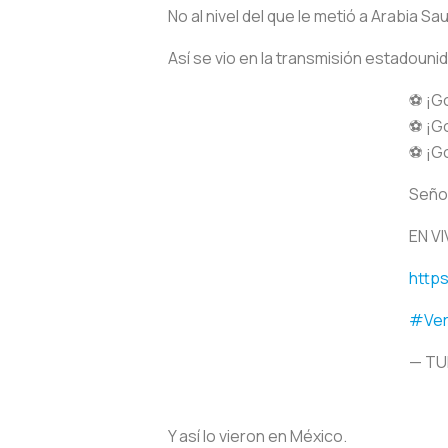
No al nivel del que le metió a Arabia S
Así se vio en la transmisión estadouni
⚽️ ¡G
⚽️ ¡G
⚽️ ¡G
Seño
EN V
http
#Ve
— TU
Y así lo vieron en México.