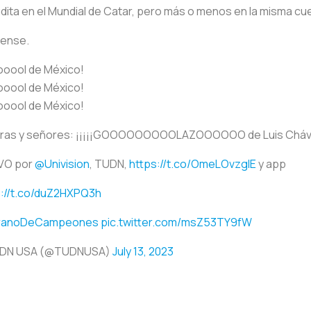
audita en el Mundial de Catar, pero más o menos en la misma cu
dense.
ooool de México!
ooool de México!
ooool de México!
ras y señores: ¡¡¡¡¡GOOOOOOOOOLAZOOOOOO de Luis Cháve
IVO por
@Univision
, TUDN,
https://t.co/OmeLOvzglE
y app
s://t.co/duZ2HXPQ3h
ranoDeCampeones
pic.twitter.com/msZ53TY9fW
DN USA (@TUDNUSA)
July 13, 2023