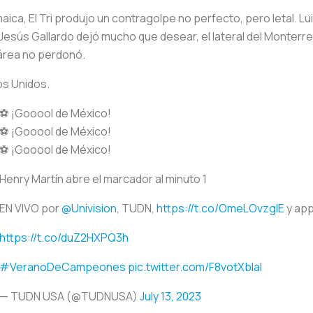
aica, El Tri produjo un contragolpe no perfecto, pero letal. L
Jesús Gallardo dejó mucho que desear, el lateral del Monterrey
 área no perdonó.
os Unidos.
⚽️ ¡Gooool de México!
⚽️ ¡Gooool de México!
⚽️ ¡Gooool de México!
Henry Martín abre el marcador al minuto 1
EN VIVO por
@Univision
, TUDN,
https://t.co/OmeLOvzglE
y ap
https://t.co/duZ2HXPQ3h
#VeranoDeCampeones
pic.twitter.com/F8votXblal
— TUDN USA (@TUDNUSA)
July 13, 2023