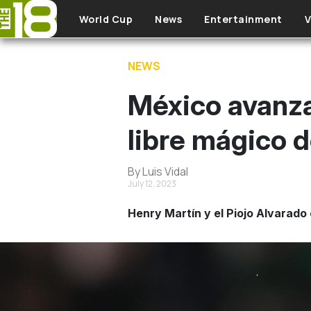
Skip to main content
World Cup
News
Entertainment
V
NEWS
México avanza 
libre mágico 
By Luis Vidal
July 12, 2023
Henry Martín y el Piojo Alvarado