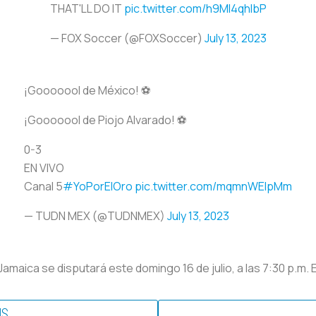
THAT'LL DO IT
pic.twitter.com/h9MI4qhIbP
— FOX Soccer (@FOXSoccer)
July 13, 2023
¡Gooooool de México! ⚽
¡Gooooool de Piojo Alvarado! ⚽
0-3
EN VIVO
Canal 5
#YoPorElOro
pic.twitter.com/mqmnWElpMm
— TUDN MEX (@TUDNMEX)
July 13, 2023
Jamaica se disputará este domingo 16 de julio, a las 7:30 p.m. 
US