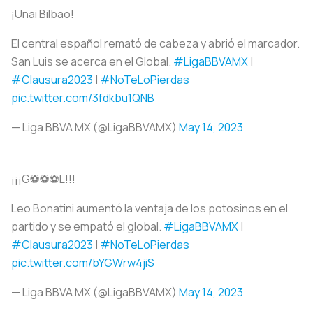
¡Unai Bilbao!
El central español remató de cabeza y abrió el marcador.
San Luis se acerca en el Global.
#LigaBBVAMX
|
#Clausura2023
|
#NoTeLoPierdas
pic.twitter.com/3fdkbu1QNB
— Liga BBVA MX (@LigaBBVAMX)
May 14, 2023
¡¡¡G⚽⚽⚽L!!!
Leo Bonatini aumentó la ventaja de los potosinos en el
partido y se empató el global.
#LigaBBVAMX
|
#Clausura2023
|
#NoTeLoPierdas
pic.twitter.com/bYGWrw4jiS
— Liga BBVA MX (@LigaBBVAMX)
May 14, 2023