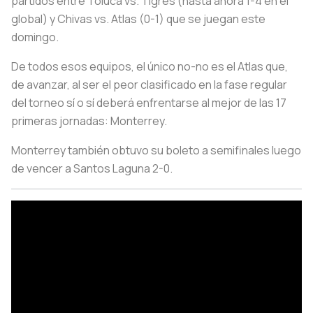
partidos entre Toluca vs. Tigres (hasta ahora 1-4 en el
global) y Chivas vs. Atlas (0-1) que se juegan este
domingo.
De todos esos equipos, el único no-no es el Atlas que,
de avanzar, al ser el peor clasificado en la fase regular
del torneo sí o sí deberá enfrentarse al mejor de las 17
primeras jornadas: Monterrey.
Monterrey también obtuvo su boleto a semifinales luego
de vencer a Santos Laguna 2-0.