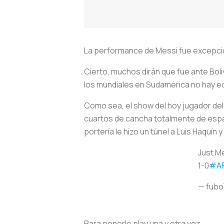
La performance de Messi fue excepci
Cierto, muchos dirán que fue ante Boli
los mundiales en Sudamérica no hay equ
Como sea, el show del hoy jugador del
cuartos de cancha totalmente de espald
portería le hizo un túnel a Luis Haquí
Just M
1-0
#A
— fub
Para ponerle play una y otra vez.