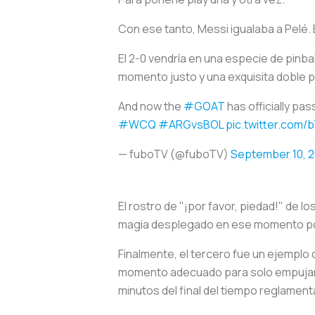
Con ese tanto, Messi igualaba a Pelé. 
El 2-0 vendría en una especie de pinba
momento justo y una exquisita doble 
And now the
#GOAT
has officially pa
#WCQ
#ARGvsBOL
pic.twitter.com/
— fuboTV (@fuboTV)
September 10, 2
El rostro de "¡por favor, piedad!" de
magia desplegado en ese momento por
Finalmente, el tercero fue un ejemplo d
momento adecuado para solo empujarl
minutos del final del tiempo reglament