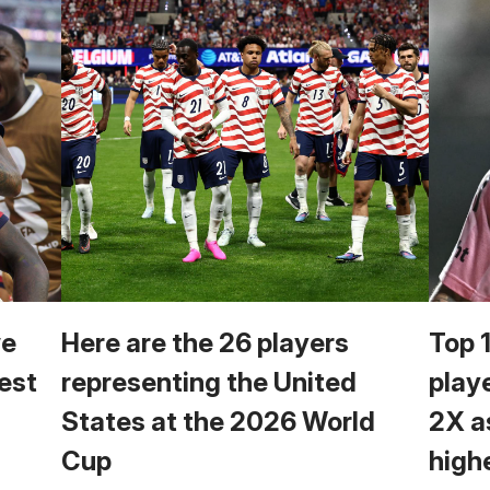
we
Here are the 26 players
Top 
est
representing the United
play
States at the 2026 World
2X a
Cup
high