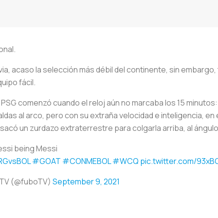
onal.
via, acaso la selección más débil del continente, sin embargo
ipo fácil.
 PSG comenzó cuando el reloj aún no marcaba los 15 minutos: 
as al arco, pero con su extraña velocidad e inteligencia, en e
n y sacó un zurdazo extraterrestre para colgarla arriba, al áng
essi being Messi
RGvsBOL
#GOAT
#CONMEBOL
#WCQ
pic.twitter.com/93x
oTV (@fuboTV)
September 9, 2021