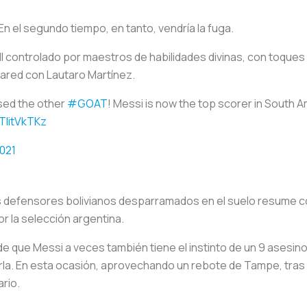
En el segundo tiempo, en tanto, vendría la fuga.
ll controlado por maestros de habilidades divinas, con toques
pared con Lautaro Martínez.
ssed the other
#GOAT
! Messi is now the top scorer in South A
bTlitVkTKz
021
 los defensores bolivianos desparramados en el suelo resume c
 la selección argentina.
e que Messi a veces también tiene el instinto de un 9 asesino, e
a. En esta ocasión, aprovechando un rebote de Tampe, tras 
ario.