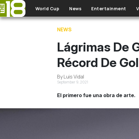
Skip to main content
World Cup
News
Entertainment
V
NEWS
Lágrimas De G
Récord De Gol
By Luis Vidal
September 9, 2021
El primero fue una obra de arte.