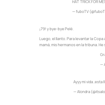
HAT TRICK FOR MESSI!
— fuboTV (@fubo
¡79! y bye-bye Pelé.
Luego, el llanto. Para levantar la Cop
mamá, mis hermanos en la tribuna. He s
Gr
— 
Ayyy mi vida ,est
— Alondra (@itsal