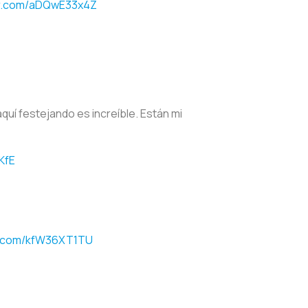
er.com/aDQwE33x4Z
quí festejando es increíble. Están mi
KfE
er.com/kfW36XT1TU