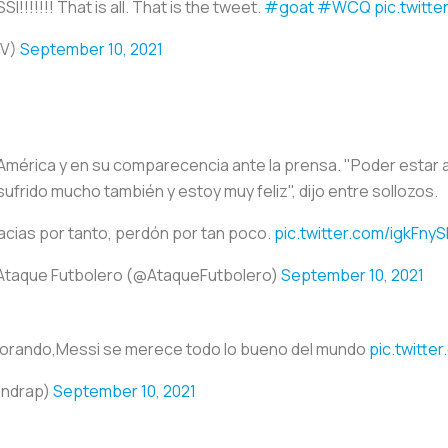
!!!!!! That is all. That is the tweet.
#goat
#WCQ
pic.twitt
TV)
September 10, 2021
a América y en su comparecencia ante la prensa. "Poder estar a
ufrido mucho también y estoy muy feliz", dijo entre sollozos.
acias por tanto, perdón por tan poco.
pic.twitter.com/igkFnyS
Ataque Futbolero (@AtaqueFutbolero)
September 10, 2021
a llorando,Messi se merece todo lo bueno del mundo
pic.twitt
ondrap)
September 10, 2021