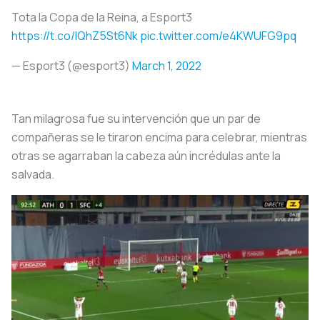
Tota la Copa de la Reina, a Esport3
https://t.co/IQhZ5St6Nk
pic.twitter.com/e4KWUFG9pq
— Esport3 (@esport3)
March 1, 2022
Tan milagrosa fue su intervención que un par de
compañeras se le tiraron encima para celebrar, mientras
otras se agarraban la cabeza aún incrédulas ante la
salvada.