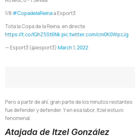
1/8
#CopadelaReina
a Esport3
Tota la Copa de la Reina, en directe
https://t.co/IQhZ5St6Nk
pic.twitter.com/cm0K0WpzJg
— Esport3 (@esport3)
March 1, 2022
Pero a partir de ahí, gran parte de los minutos restantes
fue defender y defender. Y en esa labor, Itzel estuvo
fenomenal.
Atajada de Itzel González