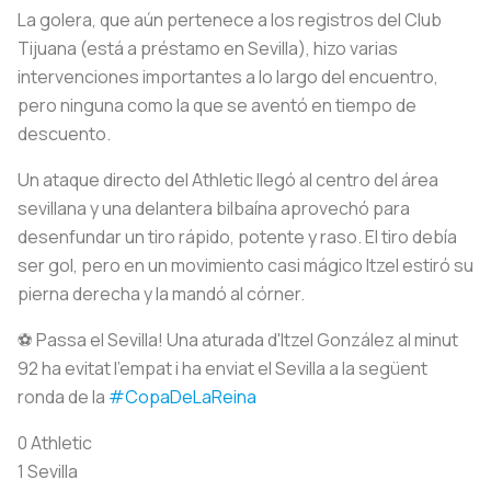
La golera, que aún pertenece a los registros del Club
Tijuana (está a préstamo en Sevilla), hizo varias
intervenciones importantes a lo largo del encuentro,
pero ninguna como la que se aventó en tiempo de
descuento.
Un ataque directo del Athletic llegó al centro del área
sevillana y una delantera bilbaína aprovechó para
desenfundar un tiro rápido, potente y raso. El tiro debía
ser gol, pero en un movimiento casi mágico Itzel estiró su
pierna derecha y la mandó al córner.
⚽ Passa el Sevilla! Una aturada d'Itzel González al minut
92 ha evitat l'empat i ha enviat el Sevilla a la següent
ronda de la
#CopaDeLaReina
0 Athletic
1 Sevilla