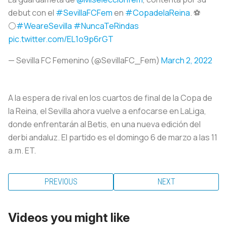
debut con el
#SevillaFCFem
en
#CopadelaReina
. ⚽️
⚪️
#WeareSevilla
#NuncaTeRindas
pic.twitter.com/EL1o9p6rGT
— Sevilla FC Femenino (@SevillaFC_Fem)
March 2, 2022
A la espera de rival en los cuartos de final de la Copa de
la Reina, el Sevilla ahora vuelve a enfocarse en LaLiga,
donde enfrentarán al Betis, en una nueva edición del
derbi andaluz. El partido es el domingo 6 de marzo a las 11
a.m. ET.
PREVIOUS
NEXT
Videos you might like