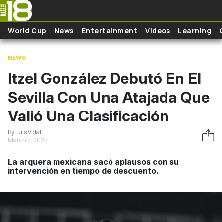
Skip to main content
World Cup
News
Entertainment
Videos
Learning
NEWS
Itzel González Debutó En El
Sevilla Con Una Atajada Que
Valió Una Clasificación
By Luis Vidal
March 2, 2022
La arquera mexicana sacó aplausos con su
intervención en tiempo de descuento.