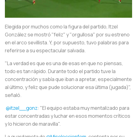
Elegida por muchos como la figura del partido, Itzel
González se mostró "feliz" y "orgullosa" por su estreno
en el arco sevillista. Y, por supuesto, tuvo palabras para
referirse a su espectacular salvada.
"La verdad es que es una de esas en que no piensas,
todo es tan rápido. Durante todo el partido tuve la
concentración y sabía que iban a apretar, especialmente
al último, y feliz que pude solucionar esa última (jugada)",
señaló.
️
@itzel__gonz
: "El equipo estaba muy mentalizado para
estar concentradas y luchar en esos momentos críticos
y lo hicieron de maravilla".
La guardameta de
@Miseleccionfem
, contenta por su