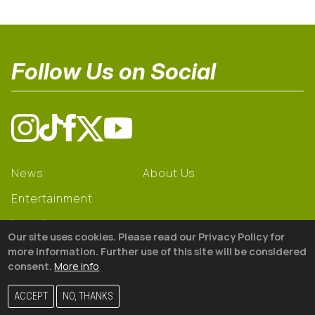
Follow Us on Social
News
About Us
Entertainment
Learning
Our site uses cookies. Please read our Privacy Policy for
Gear
more information. Further use of this site will be considered
consent.
More info
© 2026 The18
ACCEPT
NO, THANKS