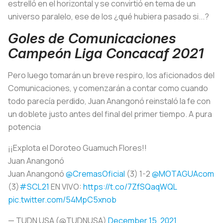
estrelló en el horizontal y se convirtió en tema de un
universo paralelo, ese de los ¿qué hubiera pasado si...?
Goles de Comunicaciones
Campeón Liga Concacaf 2021
Pero luego tomarán un breve respiro, los aficionados del
Comunicaciones, y comenzarán a contar como cuando
todo parecía perdido, Juan Anangonó reinstaló la fe con
un doblete justo antes del final del primer tiempo. A pura
potencia
¡¡Explota el Doroteo Guamuch Flores!!
Juan Anangonó
Juan Anangonó
@CremasOficial
(3) 1-2
@MOTAGUAcom
(3)
#SCL21
EN VIVO:
https://t.co/7ZfSQaqWQL
pic.twitter.com/54MpC5xnob
— TUDN USA (@TUDNUSA)
December 15, 2021