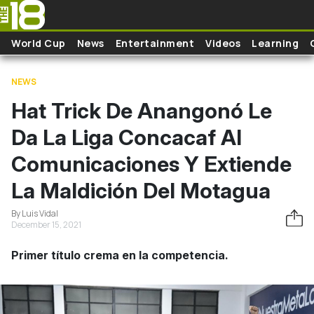
Skip to main content
World Cup
News
Entertainment
Videos
Learning
NEWS
Hat Trick De Anangonó Le
Da La Liga Concacaf Al
Comunicaciones Y Extiende
La Maldición Del Motagua
By Luis Vidal
December 15, 2021
Primer título crema en la competencia.