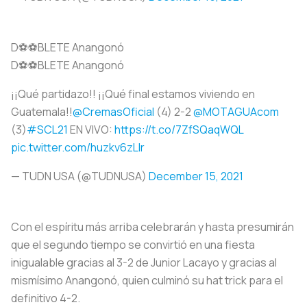
D⚽️⚽️BLETE Anangonó
D⚽️⚽️BLETE Anangonó
¡¡Qué partidazo!! ¡¡Qué final estamos viviendo en
Guatemala!!
@CremasOficial
(4) 2-2
@MOTAGUAcom
(3)
#SCL21
EN VIVO:
https://t.co/7ZfSQaqWQL
pic.twitter.com/huzkv6zLIr
— TUDN USA (@TUDNUSA)
December 15, 2021
Con el espíritu más arriba celebrarán y hasta presumirán
que el segundo tiempo se convirtió en una fiesta
inigualable gracias al 3-2 de Junior Lacayo y gracias al
mismísimo Anangonó, quien culminó su hat trick para el
definitivo 4-2.