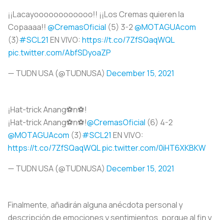
¡¡Lacayoooooooooooo!! ¡¡Los Cremas quieren la
Copaaaa!!
@CremasOficial
(5) 3-2
@MOTAGUAcom
(3)
#SCL21
EN VIVO:
https://t.co/7ZfSQaqWQL
pic.twitter.com/AbfSDyoaZP
— TUDN USA (@TUDNUSA)
December 15, 2021
¡Hat-trick Anang⚽️n⚽️!
¡Hat-trick Anang⚽️n⚽️!
@CremasOficial
(6) 4-2
@MOTAGUAcom
(3)
#SCL21
EN VIVO:
https://t.co/7ZfSQaqWQL
pic.twitter.com/0iHT6XKBKW
— TUDN USA (@TUDNUSA)
December 15, 2021
Finalmente, añadirán alguna anécdota personal y
descripción de emociones y sentimientos, porque al fin y