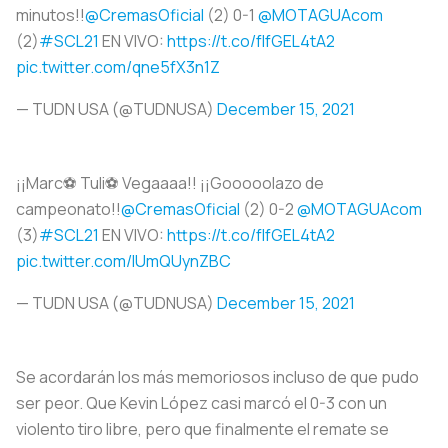
minutos!!
@CremasOficial
(2) 0-1
@MOTAGUAcom
(2)
#SCL21
EN VIVO:
https://t.co/fIfGEL4tA2
pic.twitter.com/qne5fX3n1Z
— TUDN USA (@TUDNUSA)
December 15, 2021
¡¡Marc⚽️ Tuli⚽️ Vegaaaa!! ¡¡Gooooolazo de
campeonato!!
@CremasOficial
(2) 0-2
@MOTAGUAcom
(3)
#SCL21
EN VIVO:
https://t.co/fIfGEL4tA2
pic.twitter.com/IUmQUynZBC
— TUDN USA (@TUDNUSA)
December 15, 2021
Se acordarán los más memoriosos incluso de que pudo
ser peor. Que Kevin López casi marcó el 0-3 con un
violento tiro libre, pero que finalmente el remate se