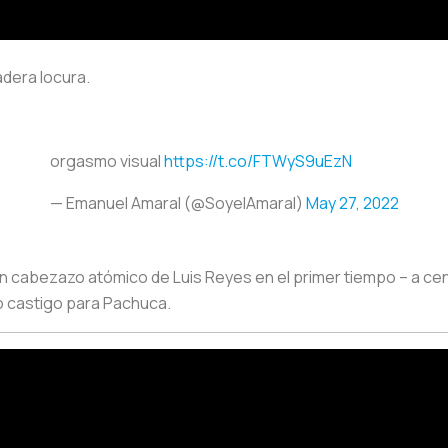
dera locura.
orgasmo visual
https://t.co/FTWyS9uEzN
— Emanuel Amaral (@SoyelAmaral)
May 27, 2022
 cabezazo atómico de Luis Reyes en el primer tiempo – a cent
 castigo para Pachuca.