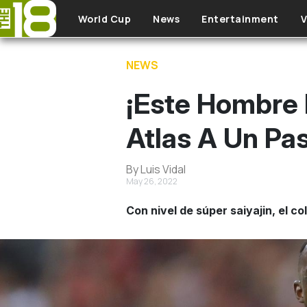
Skip to main content
World Cup
News
Entertainment
V
NEWS
¡Este Hombre 
Atlas A Un Pa
By Luis Vidal
May 26, 2022
Con nivel de súper saiyajin, el c