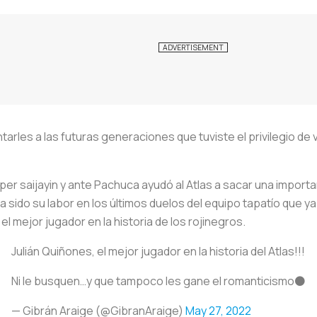
tarles a las futuras generaciones que tuviste el privilegio de v
er saijayin y ante Pachuca ayudó al Atlas a sacar una important
a sido su labor en los últimos duelos del equipo tapatío que
l mejor jugador en la historia de los rojinegros.
Julián Quiñones, el mejor jugador en la historia del Atlas!!!
Ni le busquen…y que tampoco les gane el romanticismo⚫️
— Gibrán Araige (@GibranAraige)
May 27, 2022