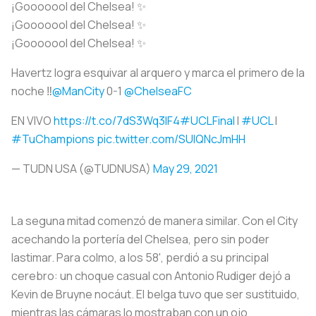
¡Gooooool del Chelsea! ✨
¡Gooooool del Chelsea! ✨
¡Gooooool del Chelsea! ✨
Havertz logra esquivar al arquero y marca el primero de la
noche ‼️
@ManCity
0-1
@ChelseaFC
EN VIVO
https://t.co/7dS3Wq3IF4
#UCLFinal
l
#UCL
l
#TuChampions
pic.twitter.com/SUlQNcJmHH
— TUDN USA (@TUDNUSA)
May 29, 2021
La seguna mitad comenzó de manera similar. Con el City
acechando la portería del Chelsea, pero sin poder
lastimar. Para colmo, a los 58', perdió a su principal
cerebro: un choque casual con Antonio Rudiger dejó a
Kevin de Bruyne nocáut. El belga tuvo que ser sustituido,
mientras las cámaras lo mostraban con un ojo