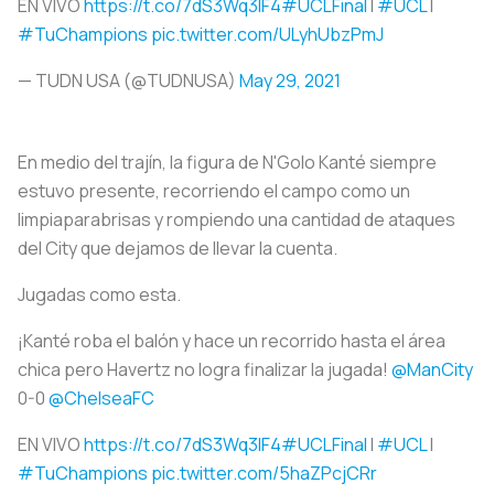
EN VIVO
https://t.co/7dS3Wq3IF4
#UCLFinal
l
#UCL
l
#TuChampions
pic.twitter.com/ULyhUbzPmJ
— TUDN USA (@TUDNUSA)
May 29, 2021
En medio del trajín, la figura de N'Golo Kanté siempre
estuvo presente, recorriendo el campo como un
limpiaparabrisas y rompiendo una cantidad de ataques
del City que dejamos de llevar la cuenta.
Jugadas como esta.
¡Kanté roba el balón y hace un recorrido hasta el área
chica pero Havertz no logra finalizar la jugada!
@ManCity
0-0
@ChelseaFC
EN VIVO
https://t.co/7dS3Wq3IF4
#UCLFinal
l
#UCL
l
#TuChampions
pic.twitter.com/5haZPcjCRr