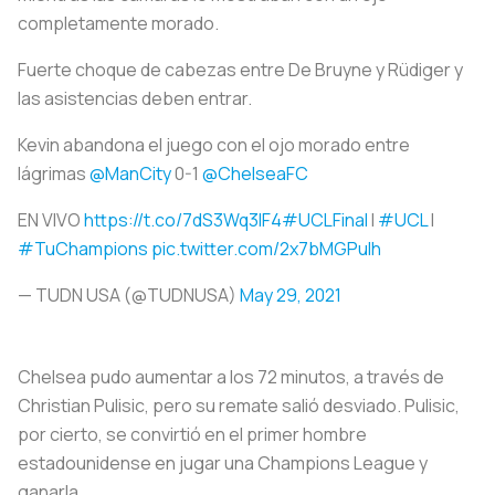
completamente morado.
Fuerte choque de cabezas entre De Bruyne y Rüdiger y
las asistencias deben entrar.
Kevin abandona el juego con el ojo morado entre
lágrimas
@ManCity
0-1
@ChelseaFC
EN VIVO
https://t.co/7dS3Wq3IF4
#UCLFinal
l
#UCL
l
#TuChampions
pic.twitter.com/2x7bMGPulh
— TUDN USA (@TUDNUSA)
May 29, 2021
Chelsea pudo aumentar a los 72 minutos, a través de
Christian Pulisic, pero su remate salió desviado. Pulisic,
por cierto, se convirtió en el primer hombre
estadounidense en jugar una Champions League y
ganarla.