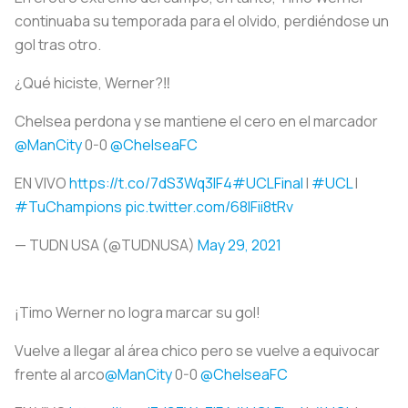
continuaba su temporada para el olvido, perdiéndose un
gol tras otro.
¿Qué hiciste, Werner?‼️
Chelsea perdona y se mantiene el cero en el marcador
@ManCity
0-0
@ChelseaFC
EN VIVO
https://t.co/7dS3Wq3IF4
#UCLFinal
l
#UCL
l
#TuChampions
pic.twitter.com/68IFii8tRv
— TUDN USA (@TUDNUSA)
May 29, 2021
¡Timo Werner no logra marcar su gol!
Vuelve a llegar al área chico pero se vuelve a equivocar
frente al arco
@ManCity
0-0
@ChelseaFC