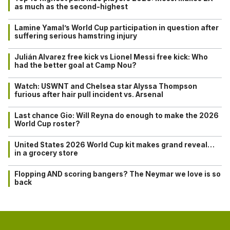
as much as the second-highest
Lamine Yamal’s World Cup participation in question after
suffering serious hamstring injury
Julián Alvarez free kick vs Lionel Messi free kick: Who
had the better goal at Camp Nou?
Watch: USWNT and Chelsea star Alyssa Thompson
furious after hair pull incident vs. Arsenal
Last chance Gio: Will Reyna do enough to make the 2026
World Cup roster?
United States 2026 World Cup kit makes grand reveal…
in a grocery store
Flopping AND scoring bangers? The Neymar we love is so
back