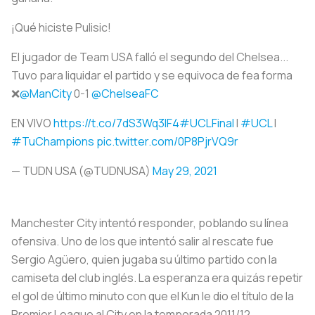
¡Qué hiciste Pulisic!
El jugador de Team USA falló el segundo del Chelsea...
Tuvo para liquidar el partido y se equivoca de fea forma
❌
@ManCity
0-1
@ChelseaFC
EN VIVO
https://t.co/7dS3Wq3IF4
#UCLFinal
l
#UCL
l
#TuChampions
pic.twitter.com/0P8PjrVQ9r
— TUDN USA (@TUDNUSA)
May 29, 2021
Manchester City intentó responder, poblando su línea
ofensiva. Uno de los que intentó salir al rescate fue
Sergio Agüero, quien jugaba su último partido con la
camiseta del club inglés. La esperanza era quizás repetir
el gol de último minuto con que el Kun le dio el título de la
Premier League al City en la temporada 2011/12.