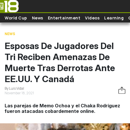
Skip to main content
World Cup
News
Entertainment
Videos
Learning
NEWS
Esposas De Jugadores Del
Tri Reciben Amenazas De
Muerte Tras Derrotas Ante
EE.UU. Y Canadá
By Luis Vidal
November 18, 2021
Las parejas de Memo Ochoa y el Chaka Rodríguez
fueron atacadas cobardemente online.