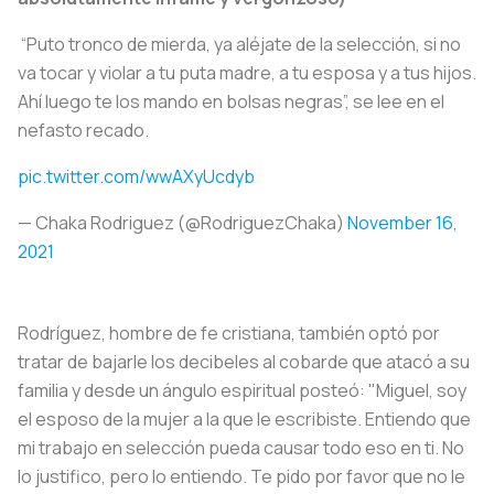
“Puto tronco de mierda, ya aléjate de la selección, si no
va tocar y violar a tu puta madre, a tu esposa y a tus hijos.
Ahí luego te los mando en bolsas negras”, se lee en el
nefasto recado.
pic.twitter.com/wwAXyUcdyb
— Chaka Rodriguez (@RodriguezChaka)
November 16,
2021
Rodríguez, hombre de fe cristiana, también optó por
tratar de bajarle los decibeles al cobarde que atacó a su
familia y desde un ángulo espiritual posteó: "Miguel, soy
el esposo de la mujer a la que le escribiste. Entiendo que
mi trabajo en selección pueda causar todo eso en ti. No
lo justifico, pero lo entiendo. Te pido por favor que no le