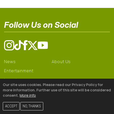
Follow Us on Social
News
About Us
Entertainment
Learning
Our site uses cookies. Please read our Privacy Policy for
Gear
more information. Further use of this site will be considered
consent.
More info
© 2026 The18
ACCEPT
NO, THANKS