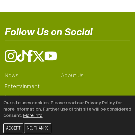
Follow Us on Social
News
About Us
Entertainment
Learning
Our site uses cookies. Please read our Privacy Policy for
Gear
more information. Further use of this site will be considered
consent.
More info
© 2026 The18
ACCEPT
NO, THANKS