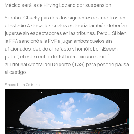
México será la de Hirving Lozano por suspensión.
Sí habrá Chucky para los dos siguientes encuentros en
el Estadio Azteca, los cuales en teoría también deberían
jugarse sin espectadores en las tribunas. Pero... Si bien
la FIFA sancionó a la FMF a jugar ambos duelos sin
aficionados, debido al nefasto y homófobo "¡Eeeeh,
puto!", el ente rector del fútbol mexicano acudió
al Tribunal Arbitral del Deporte (TAS) para ponerle pausa
al castigo.
Embed from Getty Images