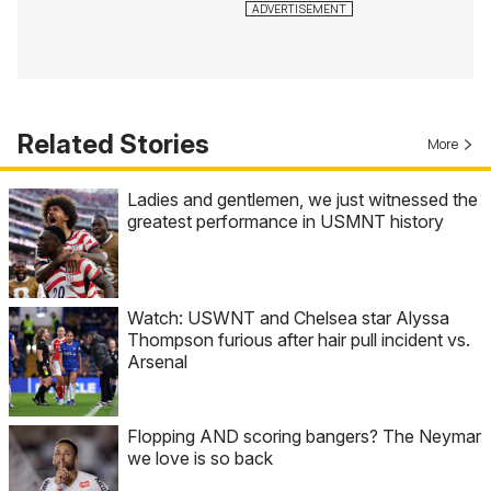
Related Stories
More
Ladies and gentlemen, we just witnessed the
greatest performance in USMNT history
Watch: USWNT and Chelsea star Alyssa
Thompson furious after hair pull incident vs.
Arsenal
Flopping AND scoring bangers? The Neymar
we love is so back