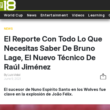
Skip to main content
World Cup
News
Entertainment
Videos
Learning
NEWS
El Reporte Con Todo Lo Que
Necesitas Saber De Bruno
Lage, El Nuevo Técnico De
Raúl Jiménez
By Luis Vidal
June 9, 2021
El sucesor de Nuno Espírito Santo en los Wolves fue
clave en la explosión de João Félix.