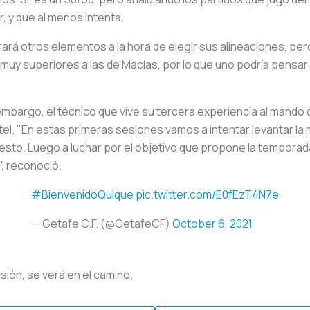
, y que al menos intenta.
á otros elementos a la hora de elegir sus alineaciones, pero 
s muy superiores a las de Macías, por lo que uno podría pens
mbargo, el técnico que vive su tercera experiencia al mando d
ntel. "En estas primeras sesiones vamos a intentar levantar la 
puesto. Luego a luchar por el objetivo que propone la temporad
", reconoció.
#BienvenidoQuique
pic.twitter.com/E0fEzT4N7e
— Getafe C.F. (@GetafeCF)
October 6, 2021
isión, se verá en el camino.