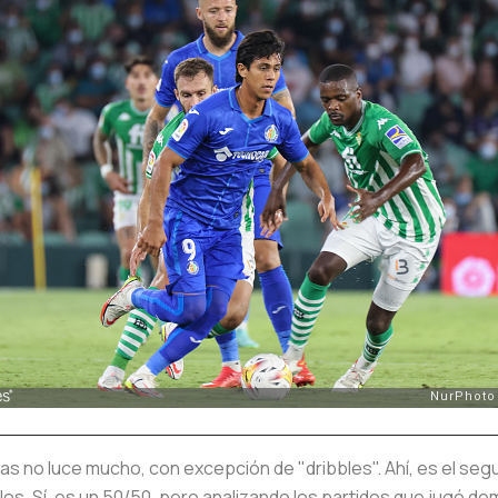
ías no luce mucho, con excepción de "dribbles". Ahí, es el s
allos. Sí, es un 50/50, pero analizando los partidos que jug