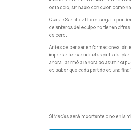
está solo, sin nadie con quien combinar
Quique Sánchez Flores seguro ponderar
delanteros del equipo no tienen cifra
de cero.
Antes de pensar en formaciones, sin e
importante: sacudir el espíritu del pla
ahora", afirmó a la hora de asumir el 
es saber que cada partido es una final
Si Macías será importante o no en la m