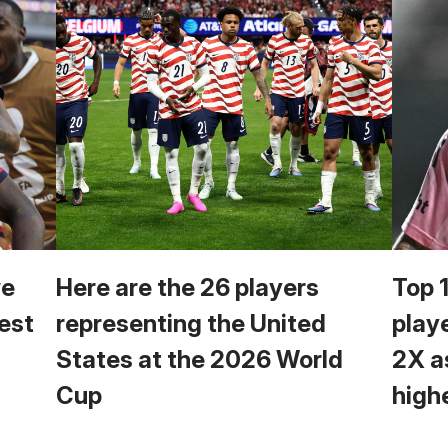
we
Here are the 26 players
Top 
est
representing the United
play
States at the 2026 World
2X a
Cup
high