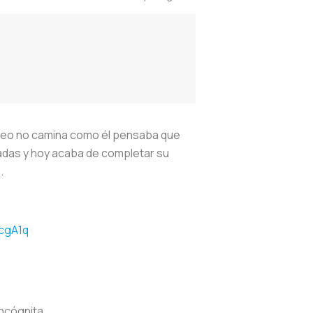
ropeo no camina como él pensaba que
nadas y hoy acaba de completar su
.
JcgA1q
incógnita.