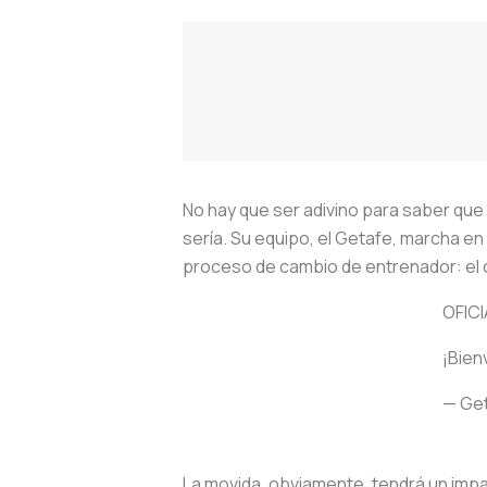
No hay que ser adivino para saber que
sería. Su equipo, el Getafe, marcha e
proceso de cambio de entrenador: el c
OFICI
¡Bienv
— Get
La movida, obviamente, tendrá un impac