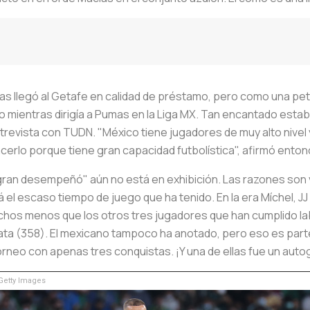
s llegó al Getafe en calidad de préstamo, pero como una petic
mientras dirigía a Pumas en la Liga MX. Tan encantado estaba 
evista con TUDN. "México tiene jugadores de muy alto nivel y 
rlo porque tiene gran capacidad futbolística", afirmó enton
an desempeñó" aún no está en exhibición. Las razones son var
á el escaso tiempo de juego que ha tenido. En la era Míchel, 
muchos menos que los otros tres jugadores que han cumplido l
ata (358). El mexicano tampoco ha anotado, pero eso es part
rneo con apenas tres conquistas. ¡Y una de ellas fue un autog
etty Images