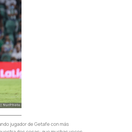
egundo jugador de Getafe con más
ó demuestra dos cosas: que muchas veces