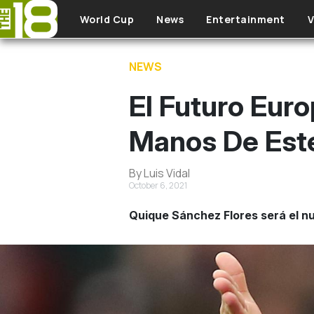
Skip to main content
World Cup
News
Entertainment
V
NEWS
El Futuro Eur
Manos De Est
By Luis Vidal
October 6, 2021
Quique Sánchez Flores será el n