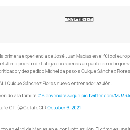
 la primera experiencia de José Juan Macías en el fútbol eu
n el último puesto de LaLiga con apenas un punto en ocho jor
riticado y despedido Míchel da paso a Quique Sánchez Flores
AL | Quique Sánchez Flores nuevo entrenador azulón.
enido a la familia!
#BienvenidoQuique
pic.twitter.com/MU33
afe C.F. (@GetafeCF)
October 6, 2021
to en el rol de Macías en el conjunto azulón. El cómo es una 