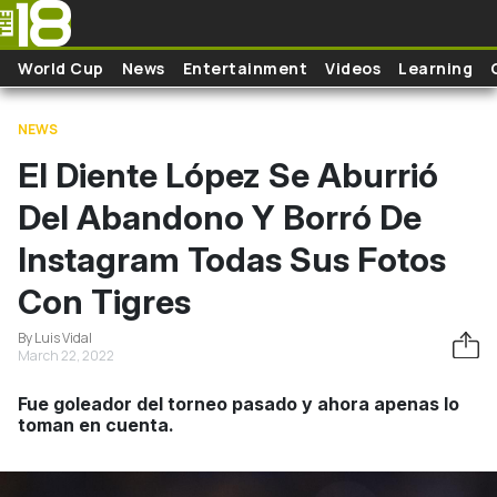
Skip to main content
World Cup
News
Entertainment
Videos
Learning
NEWS
El Diente López Se Aburrió
Del Abandono Y Borró De
Instagram Todas Sus Fotos
Con Tigres
By Luis Vidal
March 22, 2022
Fue goleador del torneo pasado y ahora apenas lo
toman en cuenta.