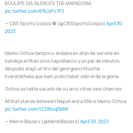
BOULAYE DIA SILENCES THE MARADONA.
pic.twitter.com/69LIyPz7F0
— CBS Sports Golazo ⚽️ (@CBSSportsGolazo)
April 30,
2023
Memo Ochoa tampoco andaba en afán de servirle en
bandeja el título a los napolitanos y un par de minutos
después atajó un tiro del georgiano Khvicha
Kvaratskhelia que bien pudo haber sido el de la gloria.
Ochoa ya había sacado de su arco otras seis chances.
All that stands between Napoli and a title is Memo Ochoa
pic.twitter.com/1Z21BoqSMW
— Men in Blazers (@MenInBlazers)
April 30, 2023