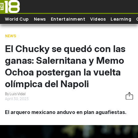
Skip to main content
World Cup
News
Entertainment
Videos
Learning
NEWS
El Chucky se quedó con las
ganas: Salernitana y Memo
Ochoa postergan la vuelta
olímpica del Napoli
By Luis Vidal
April 30, 2023
El arquero mexicano anduvo en plan aguafiestas.