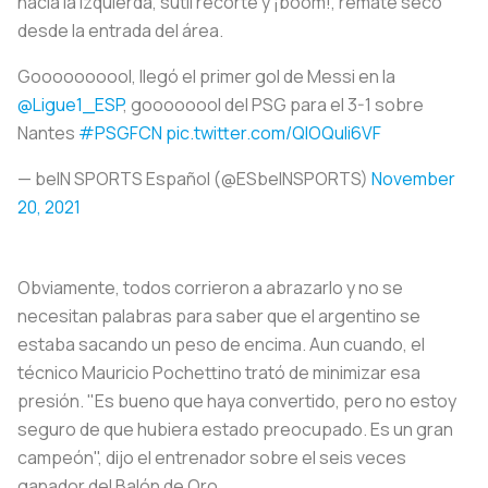
hacia la izquierda, sutil recorte y ¡boom!, remate seco
desde la entrada del área.
Goooooooool, llegó el primer gol de Messi en la
@Ligue1_ESP
, goooooool del PSG para el 3-1 sobre
Nantes
#PSGFCN
pic.twitter.com/QlOQuli6VF
— beIN SPORTS Español (@ESbeINSPORTS)
November
20, 2021
Obviamente, todos corrieron a abrazarlo y no se
necesitan palabras para saber que el argentino se
estaba sacando un peso de encima. Aun cuando, el
técnico Mauricio Pochettino trató de minimizar esa
presión. "Es bueno que haya convertido, pero no estoy
seguro de que hubiera estado preocupado. Es un gran
campeón", dijo el entrenador sobre el seis veces
ganador del Balón de Oro.