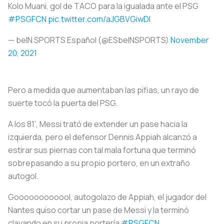
Kolo Muani, gol de TACO para la igualada ante el PSG
#PSGFCN
pic.twitter.com/aJGBVGiwDI
— beIN SPORTS Español (@ESbeINSPORTS)
November
20, 2021
Pero a medida que aumentaban las pifias, un rayo de
suerte tocó la puerta del PSG.
A los 81', Messi trató de extender un pase hacia la
izquierda, pero el defensor Dennis Appiah alcanzó a
estirar sus piernas con tal mala fortuna que terminó
sobrepasando a su propio portero, en un extraño
autogol.
Goooooooooool, autogolazo de Appiah, el jugador del
Nantes quiso cortar un pase de Messi y la terminó
clavando en su propia portería
#PSGFCN