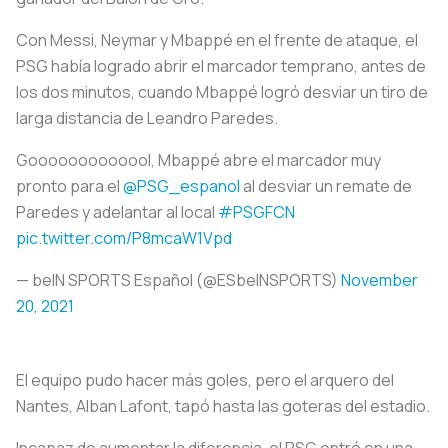
Con Messi, Neymar y Mbappé en el frente de ataque, el
PSG había logrado abrir el marcador temprano, antes de
los dos minutos, cuando Mbappé logró desviar un tiro de
larga distancia de Leandro Paredes.
Gooooooooooool, Mbappé abre el marcador muy
pronto para el
@PSG_espanol
al desviar un remate de
Paredes y adelantar al local
#PSGFCN
pic.twitter.com/P8mcaW1Vpd
— beIN SPORTS Español (@ESbeINSPORTS)
November
20, 2021
El equipo pudo hacer más goles, pero el arquero del
Nantes, Alban Lafont, tapó hasta las goteras del estadio.
Incapaz de aumentar la diferencia, el PSG entró en una