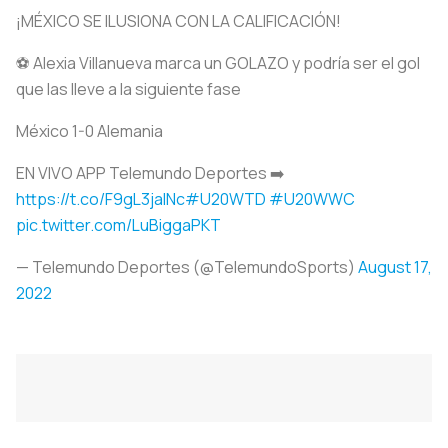
¡MÉXICO SE ILUSIONA CON LA CALIFICACIÓN!
⚽️ Alexia Villanueva marca un GOLAZO y podría ser el gol
que las lleve a la siguiente fase
México 1-0 Alemania
EN VIVO APP Telemundo Deportes ➡️
https://t.co/F9gL3jalNc
#U20WTD
#U20WWC
pic.twitter.com/LuBiggaPKT
— Telemundo Deportes (@TelemundoSports)
August 17,
2022