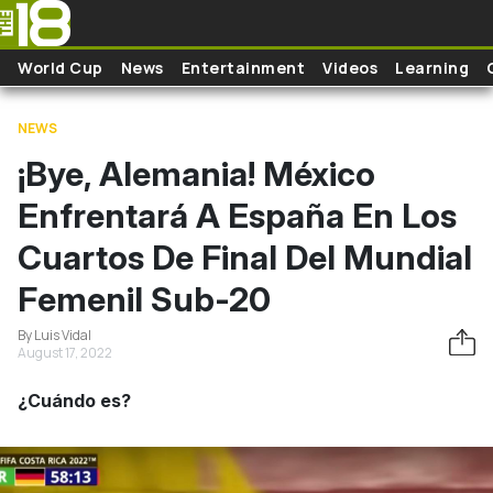
Skip to main content
World Cup
News
Entertainment
Videos
Learning
NEWS
¡Bye, Alemania! México
Enfrentará A España En Los
Cuartos De Final Del Mundial
Femenil Sub-20
By Luis Vidal
August 17, 2022
¿Cuándo es?