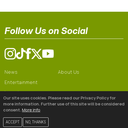
Follow Us on Social
News
About Us
Entertainment
Learning
Our site uses cookies. Please read our Privacy Policy for
Gear
more information. Further use of this site will be considered
consent.
More info
© 2026 The18
ACCEPT
NO, THANKS