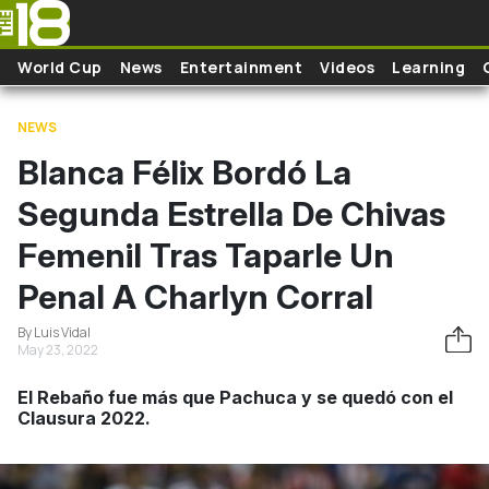
Skip to main content
World Cup
News
Entertainment
Videos
Learning
NEWS
Blanca Félix Bordó La
Segunda Estrella De Chivas
Femenil Tras Taparle Un
Penal A Charlyn Corral
By Luis Vidal
May 23, 2022
El Rebaño fue más que Pachuca y se quedó con el
Clausura 2022.