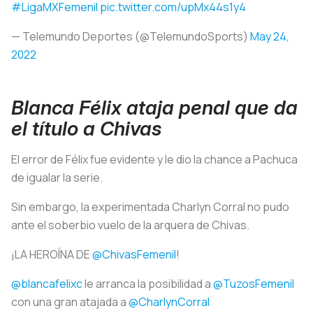
#LigaMXFemenil
pic.twitter.com/upMx44s1y4
— Telemundo Deportes (@TelemundoSports)
May 24,
2022
Blanca Félix ataja penal que da
el título a Chivas
El error de Félix fue evidente y le dio la chance a Pachuca
de igualar la serie.
Sin embargo, la experimentada Charlyn Corral no pudo
ante el soberbio vuelo de la arquera de Chivas.
¡LA HEROÍNA DE
@ChivasFemenil
!
@blancafelixc
le arranca la posibilidad a
@TuzosFemenil
con una gran atajada a
@CharlynCorral