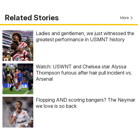
Related Stories
More
Ladies and gentlemen, we just witnessed the
greatest performance in USMNT history
Watch: USWNT and Chelsea star Alyssa
Thompson furious after hair pull incident vs.
Arsenal
Flopping AND scoring bangers? The Neymar
we love is so back