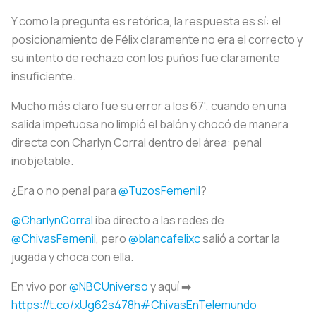
Y como la pregunta es retórica, la respuesta es sí: el
posicionamiento de Félix claramente no era el correcto y
su intento de rechazo con los puños fue claramente
insuficiente.
Mucho más claro fue su error a los 67', cuando en una
salida impetuosa no limpió el balón y chocó de manera
directa con Charlyn Corral dentro del área: penal
inobjetable.
¿Era o no penal para
@TuzosFemenil
?
@CharlynCorral
iba directo a las redes de
@ChivasFemenil
, pero
@blancafelixc
salió a cortar la
jugada y choca con ella.
En vivo por
@NBCUniverso
y aquí ➡️
https://t.co/xUg62s478h
#ChivasEnTelemundo