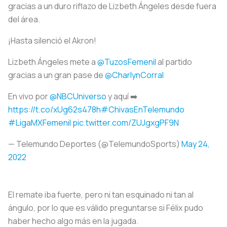
gracias a un duro riflazo de Lizbeth Ángeles desde fuera
del área.
¡Hasta silenció el Akron!
Lizbeth Ángeles mete a
@TuzosFemenil
al partido
gracias a un gran pase de
@CharlynCorral
En vivo por
@NBCUniverso
y aquí ➡️
https://t.co/xUg62s478h
#ChivasEnTelemundo
#LigaMXFemenil
pic.twitter.com/ZUJgxgPF9N
— Telemundo Deportes (@TelemundoSports)
May 24,
2022
El remate iba fuerte, pero ni tan esquinado ni tan al
ángulo, por lo que es válido preguntarse si Félix pudo
haber hecho algo más en la jugada.