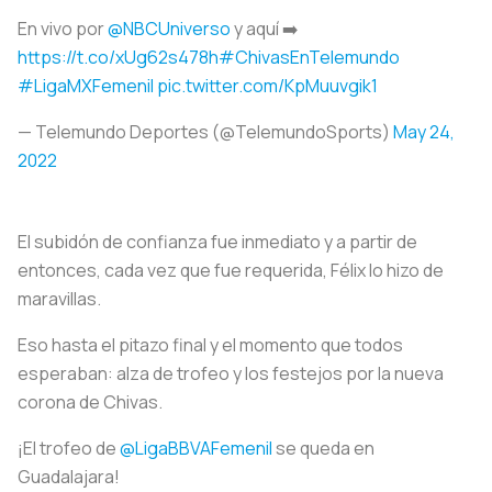
En vivo por
@NBCUniverso
y aquí ➡️
https://t.co/xUg62s478h
#ChivasEnTelemundo
#LigaMXFemenil
pic.twitter.com/KpMuuvgik1
— Telemundo Deportes (@TelemundoSports)
May 24,
2022
El subidón de confianza fue inmediato y a partir de
entonces, cada vez que fue requerida, Félix lo hizo de
maravillas.
Eso hasta el pitazo final y el momento que todos
esperaban: alza de trofeo y los festejos por la nueva
corona de Chivas.
¡El trofeo de
@LigaBBVAFemenil
se queda en
Guadalajara!