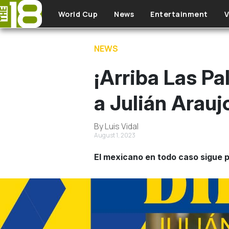
Skip to main content
World Cup
News
Entertainment
V
NEWS
¡Arriba Las Pa
a Julián Arauj
By Luis Vidal
August 1, 2023
El mexicano en todo caso sigue 