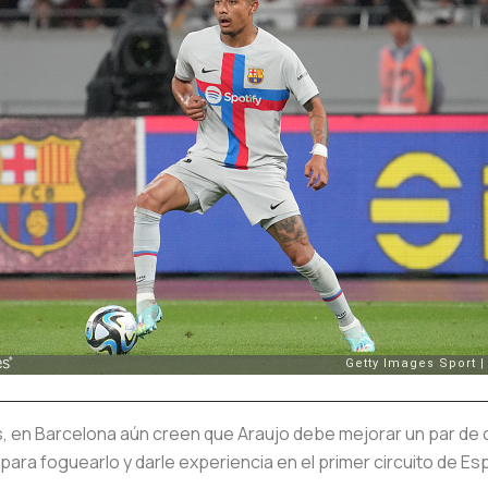
s, en Barcelona aún creen que Araujo debe mejorar un par de c
 para foguearlo y darle experiencia en el primer circuito de 