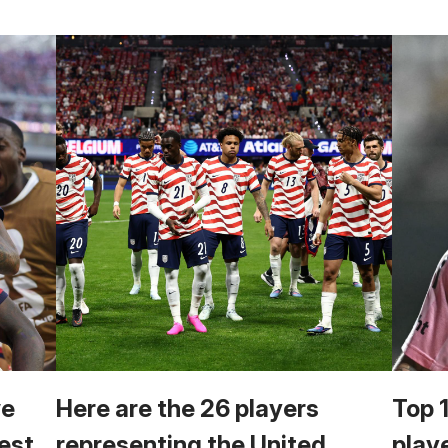
we
Here are the 26 players
Top 
est
representing the United
play