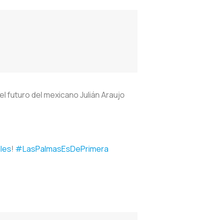
l futuro del mexicano Julián Araujo
les
!
#LasPalmasEsDePrimera