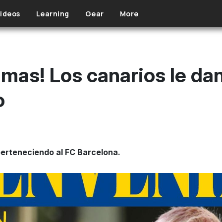
ideos
Learning
Gear
More
lmas! Los canarios le da
o
perteneciendo al FC Barcelona.