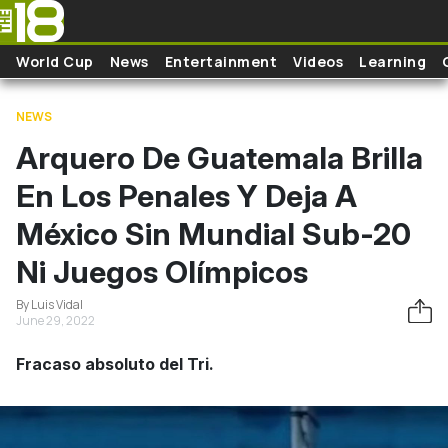
Skip to main content
World Cup
News
Entertainment
Videos
Learning
NEWS
Arquero De Guatemala Brilla
En Los Penales Y Deja A
México Sin Mundial Sub-20
Ni Juegos Olímpicos
By Luis Vidal
June 29, 2022
Fracaso absoluto del Tri.