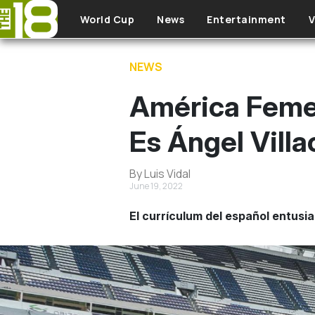
Skip to main content
World Cup
News
Entertainment
V
NEWS
América Femen
Es Ángel Vill
By Luis Vidal
June 19, 2022
El currículum del español entusi