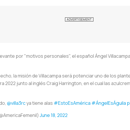
Levante por "motivos personales", el español Ángel Villacampa
echo, la misión de Villacampa será potenciar uno de los plant
a 2022 junto al inglés Craig Harrington, en el cual las azulc
ido,
@villa3rc
ya tiene alas
#EstoEsAmérica
#ÁngelEsÁguila
p
 (@AmericaFemenil)
June 18, 2022