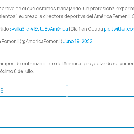
deportivo en el que estamos trabajando. Un profesional experi
lentos", expresó la directora deportiva del América Femenil, Cl
 Nido
@villa3rc
#EstoEsAmérica
| Día 1 en Coapa
pic.twitter.
a Femenil (@AmericaFemenil)
June 19, 2022
 campos de entrenamiento del América, proyectando su primer
ximo 8 de julio.
US