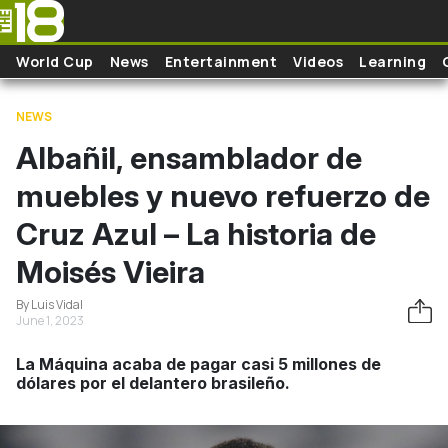
Skip to main content
World Cup
News
Entertainment
Videos
Learning
NEWS
Albañil, ensamblador de
muebles y nuevo refuerzo de
Cruz Azul – La historia de
Moisés Vieira
By Luis Vidal
June 1, 2023
La Máquina acaba de pagar casi 5 millones de
dólares por el delantero brasileño.