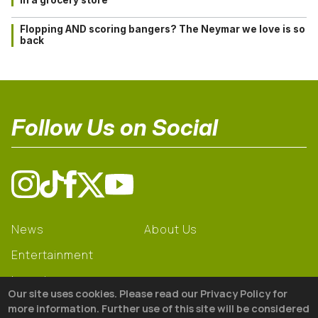
Flopping AND scoring bangers? The Neymar we love is so
back
Follow Us on Social
News
About Us
Entertainment
Learning
Our site uses cookies. Please read our Privacy Policy for
Gear
more information. Further use of this site will be considered