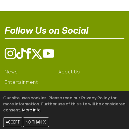
Follow Us on Social
News
About Us
Entertainment
Learning
Our site uses cookies. Please read our Privacy Policy for
Gear
more information. Further use of this site will be considered
consent.
More info
© 2026 The18
ACCEPT
NO, THANKS