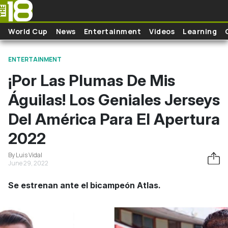
Skip to main content
World Cup
News
Entertainment
Videos
Learning
ENTERTAINMENT
¡Por Las Plumas De Mis
Águilas! Los Geniales Jerseys
Del América Para El Apertura
2022
By Luis Vidal
June 29, 2022
Se estrenan ante el bicampeón Atlas.