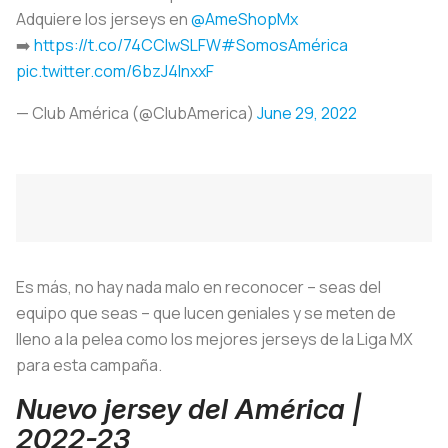
Adquiere los jerseys en
@AmeShopMx
➡️
https://t.co/74CCIwSLFW
#SomosAmérica
pic.twitter.com/6bzJ4InxxF
— Club América (@ClubAmerica)
June 29, 2022
Es más, no hay nada malo en reconocer – seas del
equipo que seas – que lucen geniales y se meten de
lleno a la pelea como los mejores jerseys de la Liga MX
para esta campaña.
Nuevo jersey del América |
2022-23