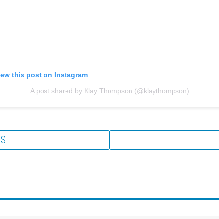
iew this post on Instagram
A post shared by Klay Thompson (@klaythompson)
US