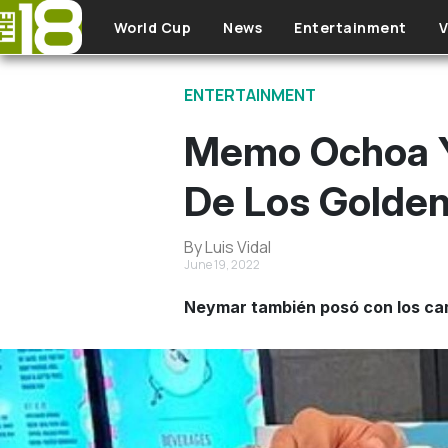
Skip to main content
World Cup
News
Entertainment
V
ENTERTAINMENT
Memo Ochoa Y 
De Los Golden
By Luis Vidal
June 19, 2022
Neymar también posó con los c