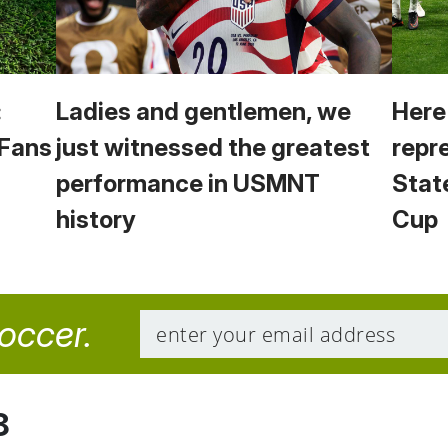
:
Ladies and gentlemen, we
Here
 Fans
just witnessed the greatest
repr
performance in USMNT
Stat
history
Cup
soccer.
8