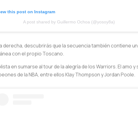
iew this post on Instagram
A post shared by Guillermo Ochoa (@yosoy8a)
a la derecha, descubrirás que la secuencia también contiene u
ánea con el propio Toscano.
lista en sumarse al tour de la alegría de los Warriors. El amo y
peones de la NBA, entre ellos Klay Thompson y Jordan Poole.