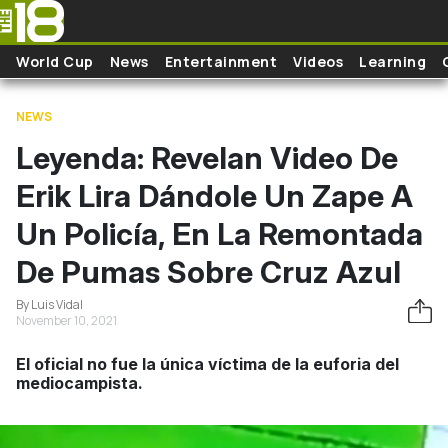
Skip to main content
World Cup
News
Entertainment
Videos
Learning
NEWS
Leyenda: Revelan Video De
Erik Lira Dándole Un Zape A
Un Policía, En La Remontada
De Pumas Sobre Cruz Azul
By Luis Vidal
November 10, 2021
El oficial no fue la única víctima de la euforia del
mediocampista.