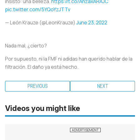
insisto: una belleza.
https://t.co/AnzaxARAJC
pic.twitter.com/5YQoYzJTTv
— León Krauze (@LeonKrauze)
June 23, 2022
Nada mal, ¿cierto?
Por supuesto, ni la FMF ni adidas han querido hablar de la
filtración. El daño ya está hecho.
PREVIOUS
NEXT
Videos you might like