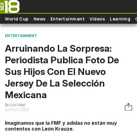
Skip to main content
World Cup
News
Entertainment
Videos
Learning
ENTERTAINMENT
Arruinando La Sorpresa:
Periodista Publica Foto De
Sus Hijos Con El Nuevo
Jersey De La Selección
Mexicana
By Luis Vidal
June 23, 2022
Imaginamos que la FMF y adidas no están muy
contentos con León Krauze.