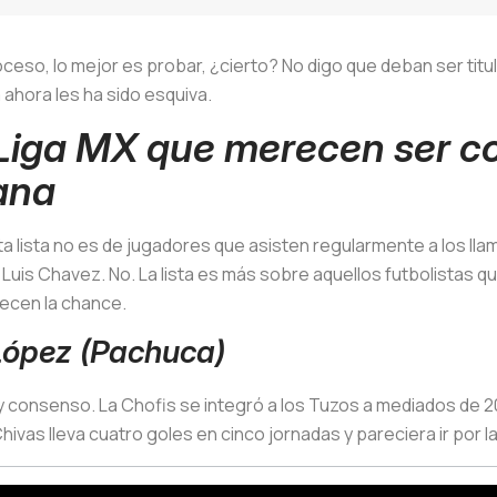
eso, lo mejor es probar, ¿cierto? No digo que deban ser titul
ahora les ha sido esquiva.
Liga MX que merecen ser c
ana
a lista no es de jugadores que asisten regularmente a los lla
 Luis Chavez. No. La lista es más sobre aquellos futbolistas
ecen la chance.
López (Pachuca)
nsenso. La Chofis se integró a los Tuzos a mediados de 20
ivas lleva cuatro goles en cinco jornadas y pareciera ir por l