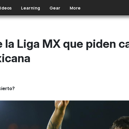
ideos
Learning
Gear
More
e la Liga MX que piden c
xicana
ierto?