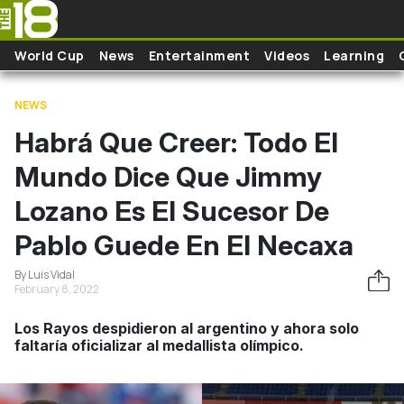
Pasar al contenido principal
World Cup
News
Entertainment
Videos
Learning
NEWS
Habrá Que Creer: Todo El
Mundo Dice Que Jimmy
Lozano Es El Sucesor De
Pablo Guede En El Necaxa
By Luis Vidal
February 8, 2022
Los Rayos despidieron al argentino y ahora solo
faltaría oficializar al medallista olímpico.